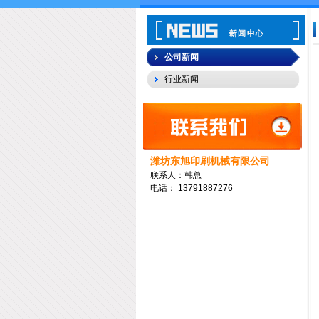
公司新闻
行业新闻
潍坊东旭印刷机械有限公司
联系人：韩总
电话：
13791887276