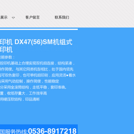
品展示
客户留言
联系我们