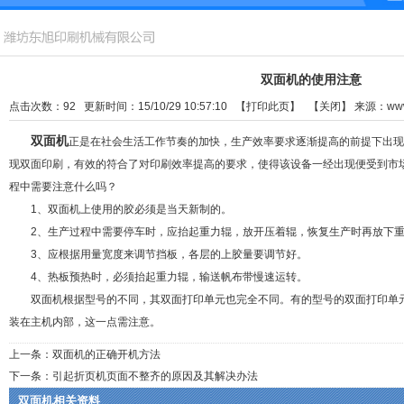
双面机的使用注意
点击次数：
92
更新时间：15/10/29 10:57:10 【
打印此页
】 【
关闭
】
来源：
www
双面机
正是在社会生活工作节奏的加快，生产效率要求逐渐提高的前提下出现
现双面印刷，有效的符合了对印刷效率提高的要求，使得该设备一经出现便受到市
程中需要注意什么吗？
1、双面机上使用的胶必须是当天新制的。
2、生产过程中需要停车时，应抬起重力辊，放开压着辊，恢复生产时再放下重
3、应根据用量宽度来调节挡板，各层的上胶量要调节好。
4、热板预热时，必须抬起重力辊，输送帆布带慢速运转。
双面机根据型号的不同，其双面打印单元也完全不同。有的型号的双面打印单元
装在主机内部，这一点需注意。
上一条：
双面机的正确开机方法
下一条：
引起折页机页面不整齐的原因及其解决办法
双面机相关资料