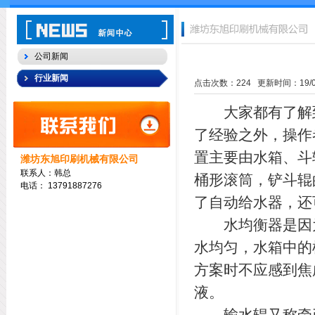
公司新闻
行业新闻
点击次数：
224
更新时间：19/08/
大家都有了解到
了经验之外，操作
置主要由水箱、斗
潍坊东旭印刷机械有限公司
联系人：韩总
桶形滚筒，铲斗辊
电话：
13791887276
了自动给水器，还
水均衡器是因为
水均匀，水箱中的
方案时不应感到焦
液。
输水辊又称牵引