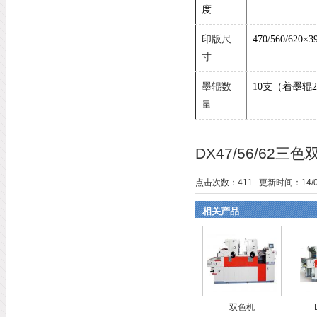
度
印版尺
470/560/620×3
寸
墨辊数
10
支（着墨辊
2
量
DX47/56/62
点击次数：
411
更新时间：14/05/
相关产品
双色机