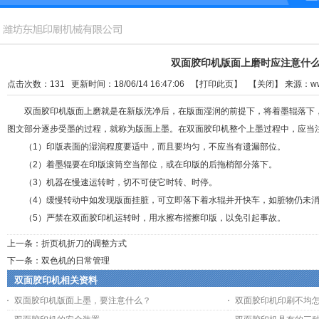
双面胶印机版面上磨时应注意什
点击次数：
131
更新时间：18/06/14 16:47:06 【
打印此页
】 【
关闭
】
来源：
w
双面胶印机版面上磨就是在新版洗净后，在版面湿润的前提下，将着墨辊落下，
图文部分逐步受墨的过程，就称为版面上墨。在双面胶印机整个上墨过程中，应当
（1）印版表面的湿润程度要适中，而且要均匀，不应当有遗漏部位。
（2）着墨辊要在印版滚筒空当部位，或在印版的后拖梢部分落下。
（3）机器在慢速运转时，切不可使它时转、时停。
（4）缓慢转动中如发现版面挂脏，可立即落下着水辊并开快车，如脏物仍未消
（5）严禁在双面胶印机运转时，用水擦布揩擦印版，以免引起事故。
上一条：
折页机折刀的调整方式
下一条：
双色机的日常管理
双面胶印机相关资料
双面胶印机版面上墨，要注意什么？
双面胶印机印刷不均