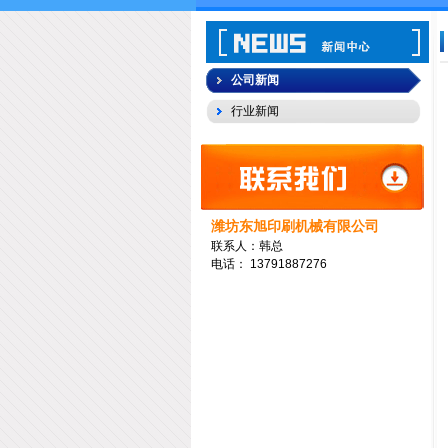
公司新闻
行业新闻
潍坊东旭印刷机械有限公司
联系人：韩总
电话：
13791887276