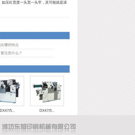
。如压杠宽度一头宽一头窄，其可能就是滚
现出哪些特点
，要注意什么？
DX47/5...
DX47/5...