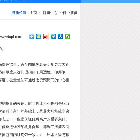
当前位置 :
主页
>>
新闻中心
>>
行业新闻
ww.wfxpl.com
巧。
墨色浓重，甚至图像失真等；压力过大还
垫的厚度来达到理想的印刷适性。印厚纸
厚度，微量差别可通过改变滚筒间的中心距
刷质量的关键。胶印机压力小指的是压力
次清晰丰富）的基础上，尽最大可能减少滚
标志之一，也是保证优质高产的重要条件。
低速运转胶印机并合压，等到三滚筒表面
数值范围内且均匀一致，并且压印滚筒与橡