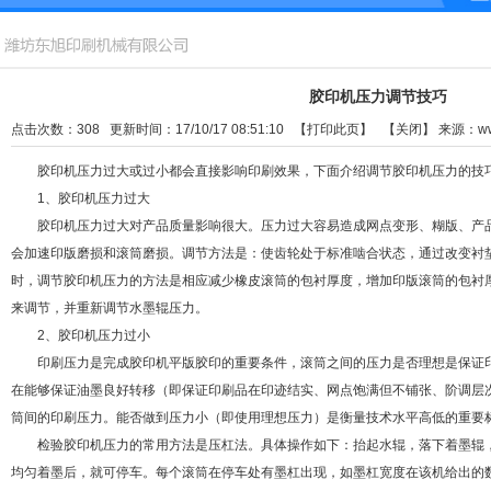
胶印机压力调节技巧
点击次数：
308
更新时间：17/10/17 08:51:10 【
打印此页
】 【
关闭
】
来源：
w
胶印机压力过大或过小都会直接影响印刷效果，下面介绍调节胶印机压力的技
1、胶印机压力过大
胶印机压力过大对产品质量影响很大。压力过大容易造成网点变形、糊版、产品
会加速印版磨损和滚筒磨损。调节方法是：使齿轮处于标准啮合状态，通过改变衬
时，调节胶印机压力的方法是相应减少橡皮滚筒的包衬厚度，增加印版滚筒的包衬
来调节，并重新调节水墨辊压力。
2、胶印机压力过小
印刷压力是完成胶印机平版胶印的重要条件，滚筒之间的压力是否理想是保证印
在能够保证油墨良好转移（即保证印刷品在印迹结实、网点饱满但不铺张、阶调层
筒间的印刷压力。能否做到压力小（即使用理想压力）是衡量技术水平高低的重要
检验胶印机压力的常用方法是压杠法。具体操作如下：抬起水辊，落下着墨辊，
均匀着墨后，就可停车。每个滚筒在停车处有墨杠出现，如墨杠宽度在该机给出的